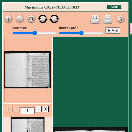
AIDE
Martinique CASE-PILOTE 1833
contraste :
luminosité :
1