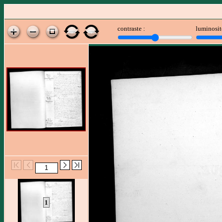
contraste :
luminosit
1