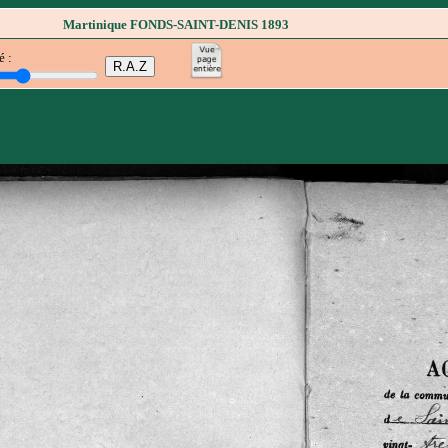
Martinique FONDS-SAINT-DENIS 1893
é :