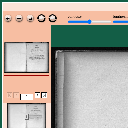
contraste :
luminosit
1