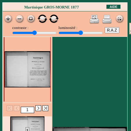
AIDE
Martinique GROS-MORNE 1877
contraste :
luminosité :
1