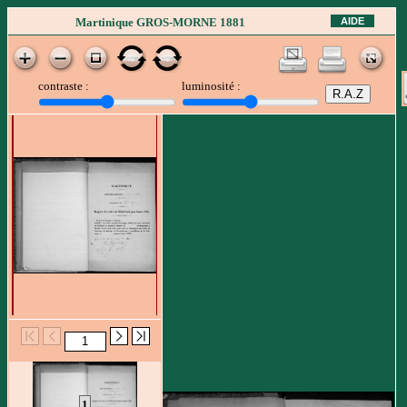
AIDE
Martinique GROS-MORNE 1881
contraste :
luminosité :
1