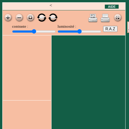
<
AIDE
contraste :
luminosité :