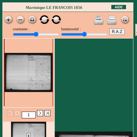
AIDE
Martinique LE FRANCOIS 1856
contraste :
luminosité :
1