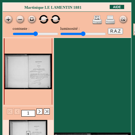
AIDE
Martinique LE LAMENTIN 1881
contraste :
luminosité :
1