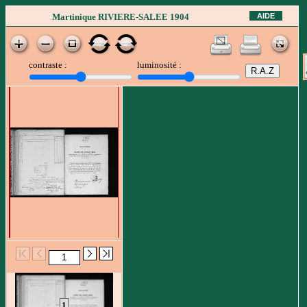
AIDE
Martinique RIVIERE-SALEE 1904
contraste :
luminosité :
1