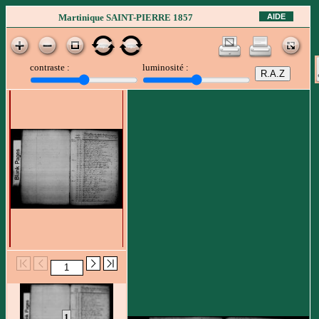
AIDE
Martinique SAINT-PIERRE 1857
contraste :
luminosité :
1