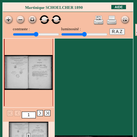
AIDE
Martinique SCHOELCHER 1890
contraste :
luminosité :
1