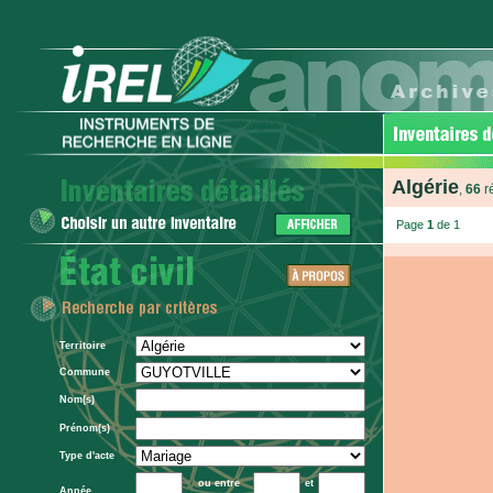
Algérie
,
66
r
Page
1
de 1
Territoire
Commune
Nom(s)
Prénom(s)
Type d'acte
ou entre
et
Année