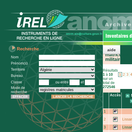
Recherche
aide
Registres
matricules
Nom
militaires
Prénom(s)
Territoire
Résultats
1
à
10
1
2
3
Bureau
sur un
Classe
ou entre
et
total de
272546
Mode de
recherche
Accès
1
2
Lissa
3
Lissa