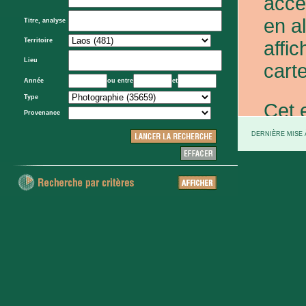
acce
en a
Titre, analyse
Territoire
affic
Lieu
carte
Année
ou entre
et
Type
Cet 
Provenance
exce
DERNIÈRE MISE À
et d
prov
d'Eta
colo
XXe 
etc.)
voie 