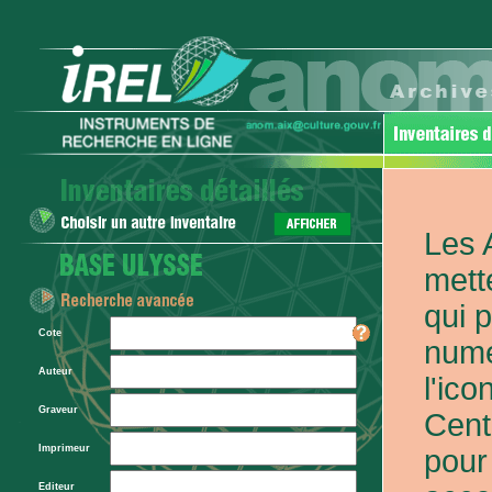
Les 
mett
qui 
Cote
numé
Auteur
l'ic
Graveur
Cent
Imprimeur
pour
Editeur