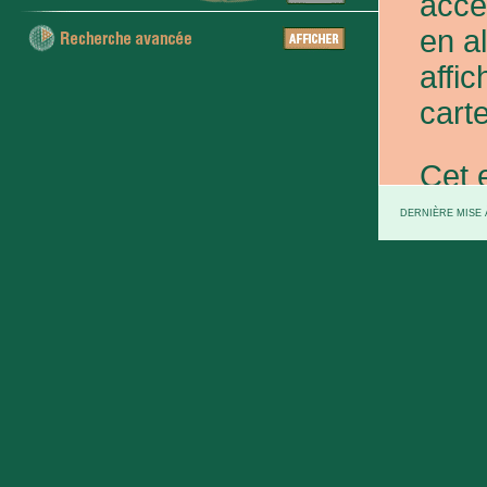
acce
en a
affic
carte
Cet 
exce
DERNIÈRE MISE À
et d
prov
d'Eta
colo
XXe 
etc.)
voie 