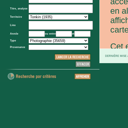
acce
en a
Titre, analyse
Territoire
affic
Lieu
carte
Année
ou entre
et
Type
Cet 
Provenance
exce
DERNIÈRE MISE À
et d
prov
d'Eta
colo
XXe 
etc.)
voie 