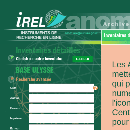
Les 
mett
qui 
Cote
numé
Auteur
l'ic
Graveur
Cent
Imprimeur
pour
Editeur