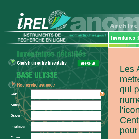
Les 
mett
qui 
Cote
numé
Auteur
l'ic
Graveur
Cent
Imprimeur
pour
Editeur