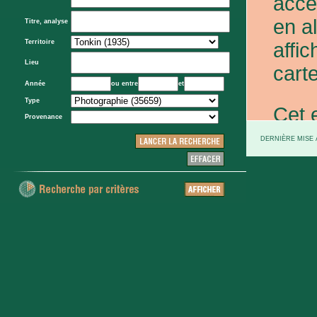
acce
en a
Titre, analyse
Territoire
affic
Lieu
carte
Année
ou entre
et
Type
Cet 
Provenance
exce
DERNIÈRE MISE À
et d
prov
d'Eta
colo
XXe 
etc.)
voie 