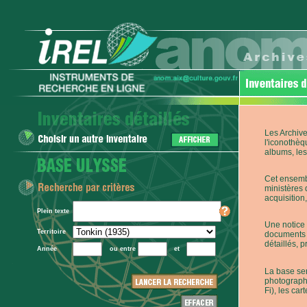
Les Archive
l'iconothèq
albums, les 
Cet ensembl
ministères 
acquisition,
Plein texte
Une notice 
Territoire
documents p
détaillés, 
Année
ou entre
et
La base ser
photographi
Fi), les car