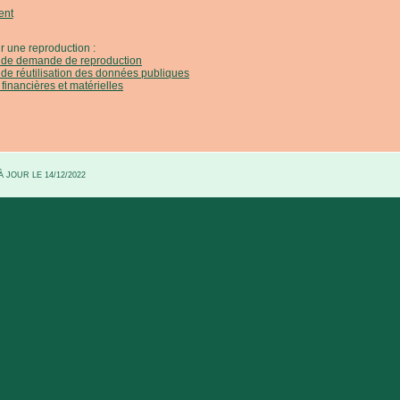
ent
r une reproduction :
e de demande de reproduction
 de réutilisation des données publiques
 financières et matérielles
 JOUR LE 14/12/2022