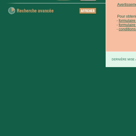
Avertissem
Pour obteni
formulair
formulaire
conditions
DERNIÈRE MISE À