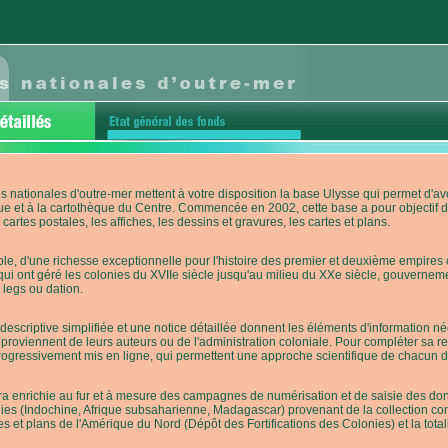
s nationales d'outre-mer mettent à votre disposition la base Ulysse qui permet d
ue et à la cartothèque du Centre. Commencée en 2002, cette base a pour objectif 
cartes postales, les affiches, les dessins et gravures, les cartes et plans.
e, d'une richesse exceptionnelle pour l'histoire des premier et deuxième empires co
qui ont géré les colonies du XVIIe siècle jusqu'au milieu du XXe siècle, gouverneme
 legs ou dation.
descriptive simplifiée et une notice détaillée donnent les éléments d'information
roviennent de leurs auteurs ou de l'administration coloniale. Pour compléter sa rech
progressivement mis en ligne, qui permettent une approche scientifique de chacun
a enrichie au fur et à mesure des campagnes de numérisation et de saisie des donn
es (Indochine, Afrique subsaharienne, Madagascar) provenant de la collection con
tes et plans de l'Amérique du Nord (Dépôt des Fortifications des Colonies) et la totali