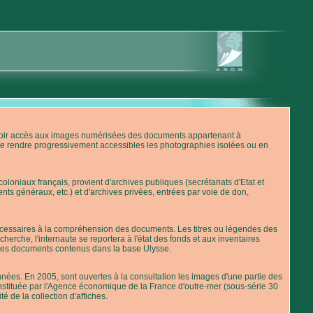
'avoir accès aux images numérisées des documents appartenant à
de rendre progressivement accessibles les photographies isolées ou en
loniaux français, provient d'archives publiques (secrétariats d'Etat et
nts généraux, etc.) et d'archives privées, entrées par voie de don,
 nécessaires à la compréhension des documents. Les titres ou légendes des
erche, l'internaute se reportera à l'état des fonds et aux inventaires
 des documents contenus dans la base Ulysse.
ées. En 2005, sont ouvertes à la consultation les images d'une partie des
stituée par l'Agence économique de la France d'outre-mer (sous-série 30
té de la collection d'affiches.