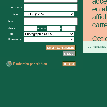
acce
en a
Titre, analyse
Territoire
affic
Lieu
carte
Année
ou entre
et
Type
Cet 
Provenance
exce
DERNIÈRE MISE À
et d
prov
d'Eta
colo
XXe 
etc.)
voie 