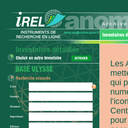
Les 
mett
qui 
Cote
numé
Auteur
l'ic
Graveur
Cent
Imprimeur
pour
Editeur