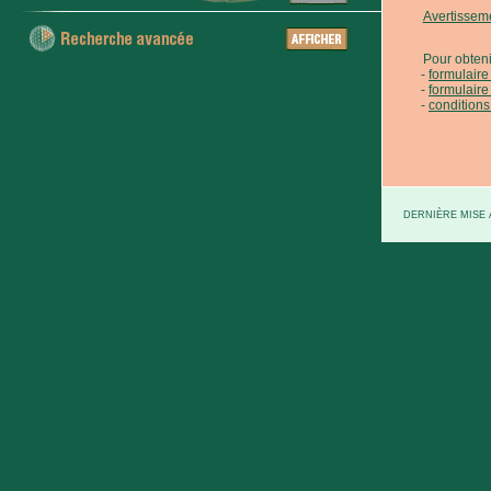
Avertissem
Pour obteni
formulair
formulaire
conditions
DERNIÈRE MISE À