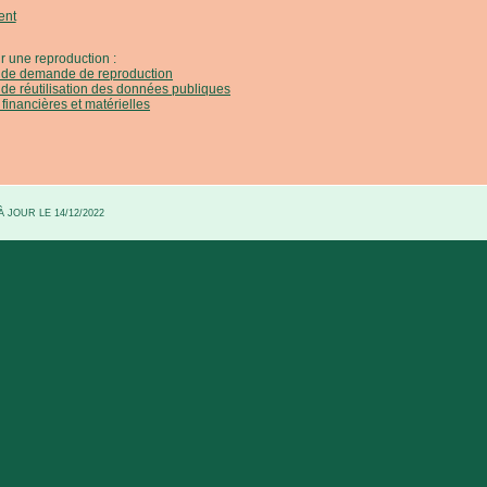
ent
r une reproduction :
e de demande de reproduction
 de réutilisation des données publiques
 financières et matérielles
 JOUR LE 14/12/2022