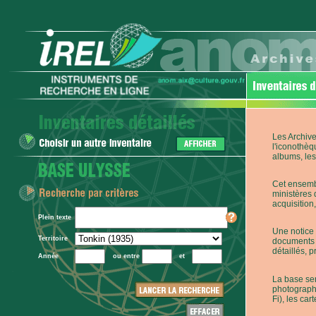
Les Archive
l'iconothèq
albums, les 
Cet ensembl
ministères 
acquisition,
Plein texte
Une notice 
Territoire
documents p
détaillés, 
Année
ou entre
et
La base ser
photographi
Fi), les car