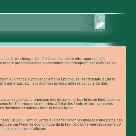
'avoir accès aux images numérisées des documents appartenant à
de rendre progressivement accessibles les photographies isolées ou en
loniaux français, provient d'archives publiques (secrétariats d'Etat et
nts généraux, etc.) et d'archives privées, entrées par voie de don,
 nécessaires à la compréhension des documents. Les titres ou légendes des
erche, l'internaute se reportera à l'état des fonds et aux inventaires
 des documents contenus dans la base Ulysse.
ées. En 2005, sont ouvertes à la consultation les images d'une partie des
stituée par l'Agence économique de la France d'outre-mer (sous-série 30
té de la collection d'affiches.