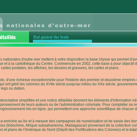
s nationales d'outre-mer mettent à votre disposition la base Ulysse qui permet d
ue et à la cartothèque du Centre. Commencée en 2002, cette base a pour objectif 
cartes postales, les affiches, les dessins et gravures, les cartes et plans.
e, d'une richesse exceptionnelle pour l'histoire des premier et deuxième empires co
qui ont géré les colonies du XVIIe siècle jusqu'au milieu du XXe siècle, gouverneme
 legs ou dation.
descriptive simplifiée et une notice détaillée donnent les éléments d'information
roviennent de leurs auteurs ou de l'administration coloniale. Pour compléter sa rech
progressivement mis en ligne, qui permettent une approche scientifique de chacun
a enrichie au fur et à mesure des campagnes de numérisation et de saisie des donn
es (Indochine, Afrique subsaharienne, Madagascar) provenant de la collection con
tes et plans de l'Amérique du Nord (Dépôt des Fortifications des Colonies) et la totali