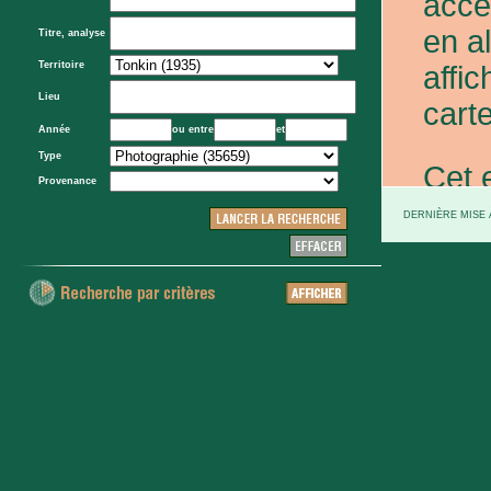
acce
en a
Titre, analyse
Territoire
affic
Lieu
carte
Année
ou entre
et
Type
Cet 
Provenance
exce
DERNIÈRE MISE À
et d
prov
d'Eta
colo
XXe 
etc.)
voie 