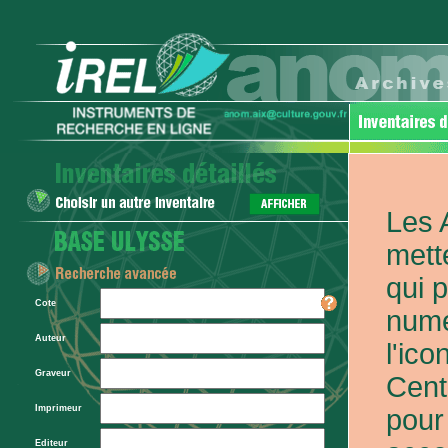
Les 
mett
qui 
Cote
numé
Auteur
l'ic
Graveur
Cent
Imprimeur
pour
Editeur