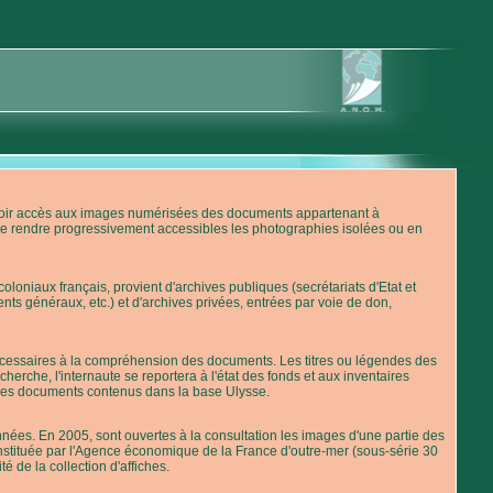
'avoir accès aux images numérisées des documents appartenant à
de rendre progressivement accessibles les photographies isolées ou en
loniaux français, provient d'archives publiques (secrétariats d'Etat et
nts généraux, etc.) et d'archives privées, entrées par voie de don,
 nécessaires à la compréhension des documents. Les titres ou légendes des
erche, l'internaute se reportera à l'état des fonds et aux inventaires
 des documents contenus dans la base Ulysse.
ées. En 2005, sont ouvertes à la consultation les images d'une partie des
stituée par l'Agence économique de la France d'outre-mer (sous-série 30
té de la collection d'affiches.