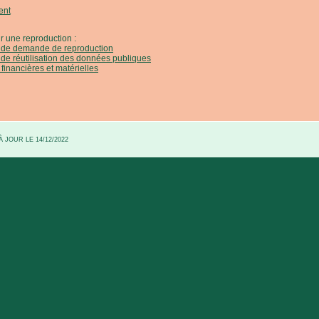
ent
r une reproduction :
e de demande de reproduction
 de réutilisation des données publiques
 financières et matérielles
 JOUR LE 14/12/2022