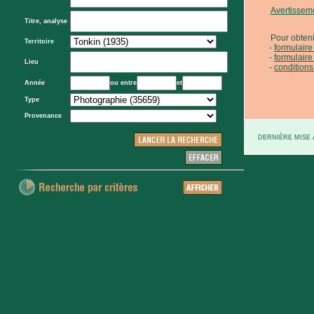
Avertissem
Titre, analyse
Pour obteni
Territoire
formulair
formulaire
Lieu
conditions
Année
ou entre
et
Type
Provenance
DERNIÈRE MISE À