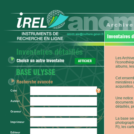
Les Archive
l'iconothèq
albums, les 
Cet ensembl
ministères 
acquisition,
Cote
Une notice 
Auteur
documents p
détaillés, 
Graveur
La base ser
photographi
Imprimeur
Fi), les car
Editeur