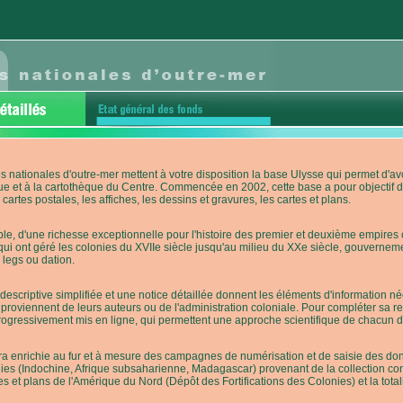
s nationales d'outre-mer mettent à votre disposition la base Ulysse qui permet d
ue et à la cartothèque du Centre. Commencée en 2002, cette base a pour objectif 
cartes postales, les affiches, les dessins et gravures, les cartes et plans.
e, d'une richesse exceptionnelle pour l'histoire des premier et deuxième empires co
qui ont géré les colonies du XVIIe siècle jusqu'au milieu du XXe siècle, gouverneme
 legs ou dation.
descriptive simplifiée et une notice détaillée donnent les éléments d'information
roviennent de leurs auteurs ou de l'administration coloniale. Pour compléter sa rech
progressivement mis en ligne, qui permettent une approche scientifique de chacun
a enrichie au fur et à mesure des campagnes de numérisation et de saisie des donn
es (Indochine, Afrique subsaharienne, Madagascar) provenant de la collection con
tes et plans de l'Amérique du Nord (Dépôt des Fortifications des Colonies) et la totali