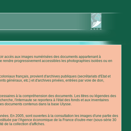
'avoir accès aux images numérisées des documents appartenant à
de rendre progressivement accessibles les photographies isolées ou en
loniaux français, provient d'archives publiques (secrétariats d'Etat et
nts généraux, etc.) et d'archives privées, entrées par voie de don,
 nécessaires à la compréhension des documents. Les titres ou légendes des
erche, l'internaute se reportera à l'état des fonds et aux inventaires
 des documents contenus dans la base Ulysse.
ées. En 2005, sont ouvertes à la consultation les images d'une partie des
stituée par l'Agence économique de la France d'outre-mer (sous-série 30
té de la collection d'affiches.