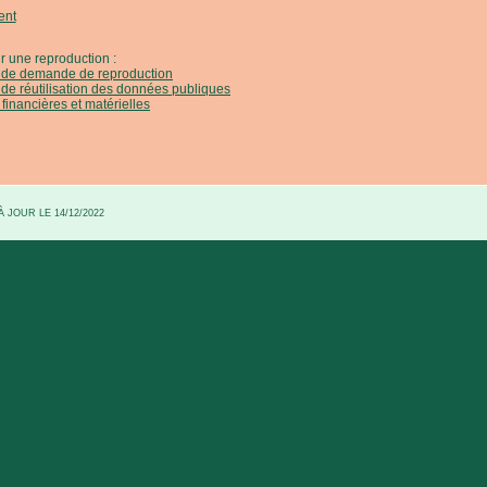
ent
r une reproduction :
e de demande de reproduction
 de réutilisation des données publiques
 financières et matérielles
 JOUR LE 14/12/2022