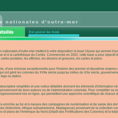
s nationales d'outre-mer mettent à votre disposition la base Ulysse qui permet d
ue et à la cartothèque du Centre. Commencée en 2002, cette base a pour objectif 
cartes postales, les affiches, les dessins et gravures, les cartes et plans.
e, d'une richesse exceptionnelle pour l'histoire des premier et deuxième empires co
qui ont géré les colonies du XVIIe siècle jusqu'au milieu du XXe siècle, gouverneme
 legs ou dation.
descriptive simplifiée et une notice détaillée donnent les éléments d'information
roviennent de leurs auteurs ou de l'administration coloniale. Pour compléter sa rech
progressivement mis en ligne, qui permettent une approche scientifique de chacun
a enrichie au fur et à mesure des campagnes de numérisation et de saisie des donn
es (Indochine, Afrique subsaharienne, Madagascar) provenant de la collection con
tes et plans de l'Amérique du Nord (Dépôt des Fortifications des Colonies) et la totali