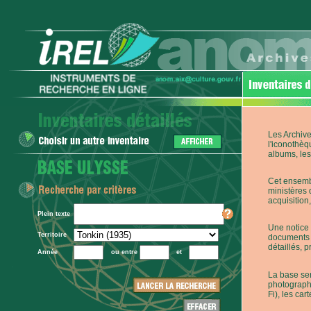
Les Archive
l'iconothèq
albums, les 
Cet ensembl
ministères 
acquisition,
Plein texte
Une notice 
Territoire
documents p
détaillés, 
Année
ou entre
et
La base ser
photographi
Fi), les car