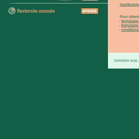
Avertissem
Pour obteni
formulair
formulaire
conditions
DERNIÈRE MISE À