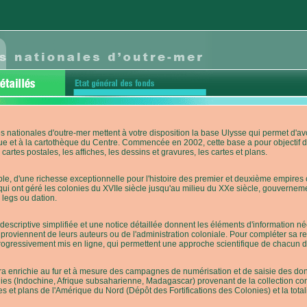
s nationales d'outre-mer mettent à votre disposition la base Ulysse qui permet d
ue et à la cartothèque du Centre. Commencée en 2002, cette base a pour objectif 
cartes postales, les affiches, les dessins et gravures, les cartes et plans.
e, d'une richesse exceptionnelle pour l'histoire des premier et deuxième empires co
qui ont géré les colonies du XVIIe siècle jusqu'au milieu du XXe siècle, gouverneme
 legs ou dation.
descriptive simplifiée et une notice détaillée donnent les éléments d'information
roviennent de leurs auteurs ou de l'administration coloniale. Pour compléter sa rech
progressivement mis en ligne, qui permettent une approche scientifique de chacun
a enrichie au fur et à mesure des campagnes de numérisation et de saisie des donn
es (Indochine, Afrique subsaharienne, Madagascar) provenant de la collection con
tes et plans de l'Amérique du Nord (Dépôt des Fortifications des Colonies) et la totali