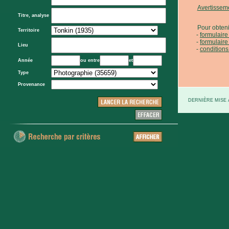
Avertissem
Titre, analyse
Pour obteni
Territoire
formulair
formulaire
Lieu
conditions
Année
ou entre
et
Type
Provenance
DERNIÈRE MISE À