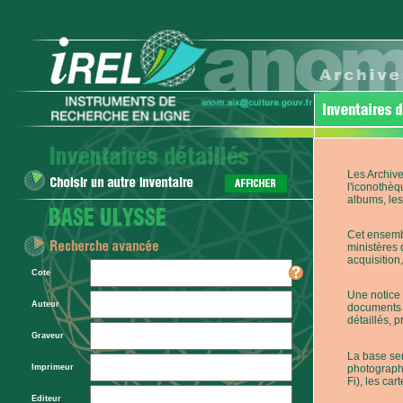
Les Archive
l'iconothèq
albums, les 
Cet ensembl
ministères 
acquisition,
Cote
Une notice 
Auteur
documents p
détaillés, 
Graveur
La base ser
photographi
Imprimeur
Fi), les car
Editeur