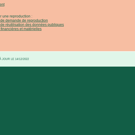
ent
r une reproduction :
e de demande de reproduction
 de réutilisation des données publiques
 financières et matérielles
 JOUR LE 14/12/2022