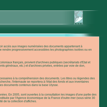
'avoir accès aux images numérisées des documents appartenant à
de rendre progressivement accessibles les photographies isolées ou en
loniaux français, provient d'archives publiques (secrétariats d'Etat et
nts généraux, etc.) et d'archives privées, entrées par voie de don,
 nécessaires à la compréhension des documents. Les titres ou légendes des
erche, l'internaute se reportera à l'état des fonds et aux inventaires
 des documents contenus dans la base Ulysse.
ées. En 2005, sont ouvertes à la consultation les images d'une partie des
stituée par l'Agence économique de la France d'outre-mer (sous-série 30
té de la collection d'affiches.