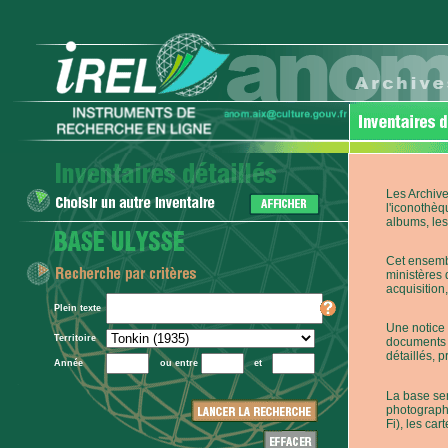
Les Archive
l'iconothèq
albums, les 
Cet ensembl
ministères 
acquisition,
Plein texte
Une notice 
Territoire
documents p
détaillés, 
Année
ou entre
et
La base ser
photographi
Fi), les car