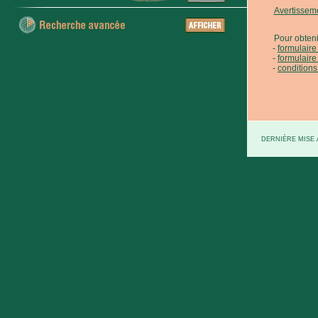
Avertissem
Pour obteni
formulair
formulaire
conditions
DERNIÈRE MISE À