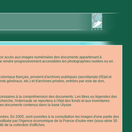
'avoir accès aux images numérisées des documents appartenant à
de rendre progressivement accessibles les photographies isolées ou en
loniaux français, provient d'archives publiques (secrétariats d'Etat et
nts généraux, etc.) et d'archives privées, entrées par voie de don,
 nécessaires à la compréhension des documents. Les titres ou légendes des
erche, l'internaute se reportera à l'état des fonds et aux inventaires
 des documents contenus dans la base Ulysse.
ées. En 2005, sont ouvertes à la consultation les images d'une partie des
stituée par l'Agence économique de la France d'outre-mer (sous-série 30
té de la collection d'affiches.