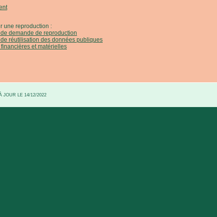
ent
r une reproduction :
e de demande de reproduction
 de réutilisation des données publiques
 financières et matérielles
 JOUR LE 14/12/2022