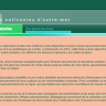
s nationales d'outre-mer mettent à votre disposition la base Ulysse qui permet d
ue et à la cartothèque du Centre. Commencée en 2002, cette base a pour objectif 
cartes postales, les affiches, les dessins et gravures, les cartes et plans.
e, d'une richesse exceptionnelle pour l'histoire des premier et deuxième empires co
qui ont géré les colonies du XVIIe siècle jusqu'au milieu du XXe siècle, gouverneme
 legs ou dation.
descriptive simplifiée et une notice détaillée donnent les éléments d'information
roviennent de leurs auteurs ou de l'administration coloniale. Pour compléter sa rech
progressivement mis en ligne, qui permettent une approche scientifique de chacun
a enrichie au fur et à mesure des campagnes de numérisation et de saisie des donn
es (Indochine, Afrique subsaharienne, Madagascar) provenant de la collection con
tes et plans de l'Amérique du Nord (Dépôt des Fortifications des Colonies) et la totali