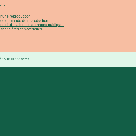
ent
r une reproduction :
e de demande de reproduction
 de réutilisation des données publiques
 financières et matérielles
 JOUR LE 14/12/2022