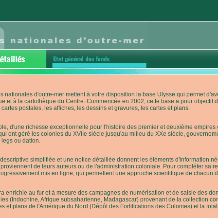
s nationales d'outre-mer mettent à votre disposition la base Ulysse qui permet d
ue et à la cartothèque du Centre. Commencée en 2002, cette base a pour objectif 
cartes postales, les affiches, les dessins et gravures, les cartes et plans.
e, d'une richesse exceptionnelle pour l'histoire des premier et deuxième empires co
qui ont géré les colonies du XVIIe siècle jusqu'au milieu du XXe siècle, gouverneme
 legs ou dation.
descriptive simplifiée et une notice détaillée donnent les éléments d'information
roviennent de leurs auteurs ou de l'administration coloniale. Pour compléter sa rech
progressivement mis en ligne, qui permettent une approche scientifique de chacun
a enrichie au fur et à mesure des campagnes de numérisation et de saisie des donn
es (Indochine, Afrique subsaharienne, Madagascar) provenant de la collection con
tes et plans de l'Amérique du Nord (Dépôt des Fortifications des Colonies) et la totali