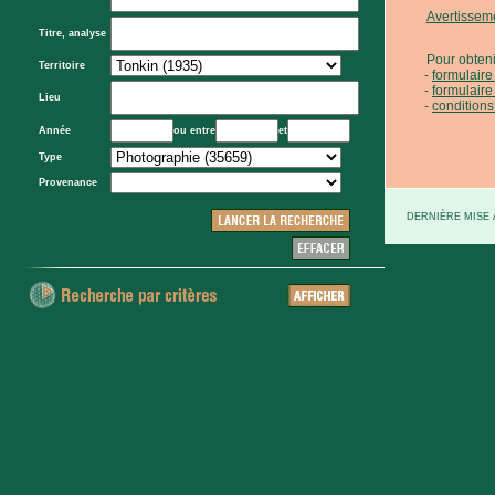
Avertissem
Titre, analyse
Pour obteni
Territoire
formulair
formulaire
Lieu
conditions
Année
ou entre
et
Type
Provenance
DERNIÈRE MISE À