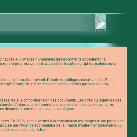
'avoir accès aux images numérisées des documents appartenant à
de rendre progressivement accessibles les photographies isolées ou en
loniaux français, provient d'archives publiques (secrétariats d'Etat et
nts généraux, etc.) et d'archives privées, entrées par voie de don,
 nécessaires à la compréhension des documents. Les titres ou légendes des
erche, l'internaute se reportera à l'état des fonds et aux inventaires
 des documents contenus dans la base Ulysse.
ées. En 2005, sont ouvertes à la consultation les images d'une partie des
stituée par l'Agence économique de la France d'outre-mer (sous-série 30
té de la collection d'affiches.