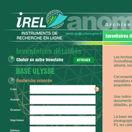
Les Archive
l'iconothèq
albums, les 
Cet ensembl
ministères 
acquisition,
Cote
Une notice 
Auteur
documents p
détaillés, 
Graveur
La base ser
photographi
Imprimeur
Fi), les car
Editeur