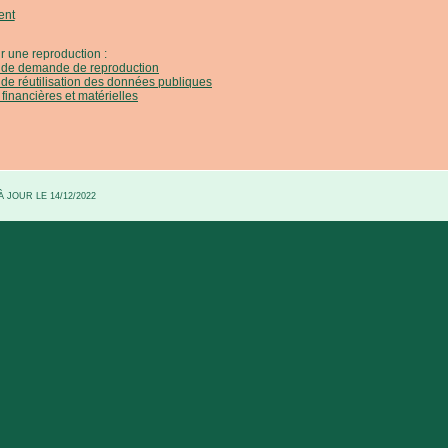
ent
r une reproduction :
e de demande de reproduction
 de réutilisation des données publiques
 financières et matérielles
 JOUR LE 14/12/2022