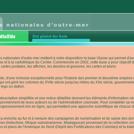
s nationales d'outre-mer mettent à votre disposition la base Ulysse qui permet d
ue et à la cartothèque du Centre. Commencée en 2002, cette base a pour objectif 
cartes postales, les affiches, les dessins et gravures, les cartes et plans.
e, d'une richesse exceptionnelle pour l'histoire des premier et deuxième empires co
qui ont géré les colonies du XVIIe siècle jusqu'au milieu du XXe siècle, gouverneme
 legs ou dation.
descriptive simplifiée et une notice détaillée donnent les éléments d'information
roviennent de leurs auteurs ou de l'administration coloniale. Pour compléter sa rech
progressivement mis en ligne, qui permettent une approche scientifique de chacun
a enrichie au fur et à mesure des campagnes de numérisation et de saisie des donn
es (Indochine, Afrique subsaharienne, Madagascar) provenant de la collection con
tes et plans de l'Amérique du Nord (Dépôt des Fortifications des Colonies) et la totali