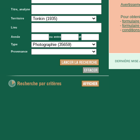
Avertissem
Titre, analyse
Pour obteni
Territoire
formulair
formulaire
Lieu
conditions
Année
ou entre
et
Type
Provenance
DERNIÈRE MISE À