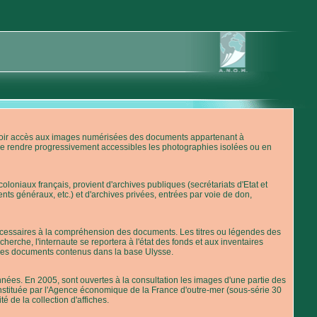
'avoir accès aux images numérisées des documents appartenant à
de rendre progressivement accessibles les photographies isolées ou en
loniaux français, provient d'archives publiques (secrétariats d'Etat et
nts généraux, etc.) et d'archives privées, entrées par voie de don,
 nécessaires à la compréhension des documents. Les titres ou légendes des
erche, l'internaute se reportera à l'état des fonds et aux inventaires
 des documents contenus dans la base Ulysse.
ées. En 2005, sont ouvertes à la consultation les images d'une partie des
stituée par l'Agence économique de la France d'outre-mer (sous-série 30
té de la collection d'affiches.