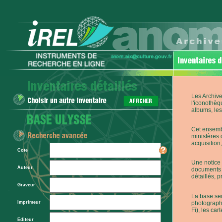
Les Archive
l'iconothèq
albums, les 
Cet ensembl
ministères 
acquisition,
Cote
Une notice 
Auteur
documents p
détaillés, 
Graveur
La base ser
photographi
Imprimeur
Fi), les car
Editeur