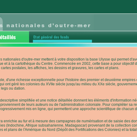
s nationales d'outre-mer mettent à votre disposition la base Ulysse qui permet d
ue et à la cartothèque du Centre. Commencée en 2002, cette base a pour objectif 
cartes postales, les affiches, les dessins et gravures, les cartes et plans.
e, d'une richesse exceptionnelle pour l'histoire des premier et deuxième empires co
qui ont géré les colonies du XVIIe siècle jusqu'au milieu du XXe siècle, gouverneme
 legs ou dation.
descriptive simplifiée et une notice détaillée donnent les éléments d'information
roviennent de leurs auteurs ou de l'administration coloniale. Pour compléter sa rech
progressivement mis en ligne, qui permettent une approche scientifique de chacun
a enrichie au fur et à mesure des campagnes de numérisation et de saisie des donn
es (Indochine, Afrique subsaharienne, Madagascar) provenant de la collection con
tes et plans de l'Amérique du Nord (Dépôt des Fortifications des Colonies) et la totali