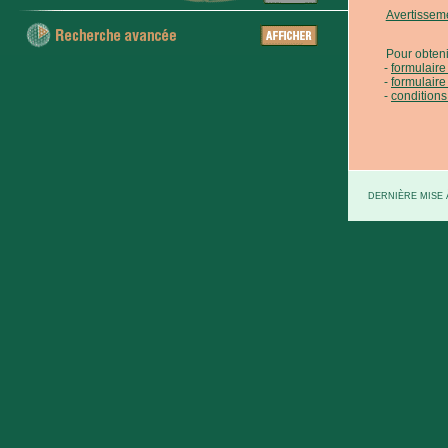
Avertissem
Pour obteni
formulair
formulaire
conditions
DERNIÈRE MISE À