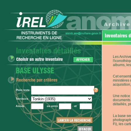
Les Archive
l'iconothèq
albums, les 
Cet ensembl
ministères 
acquisition,
Plein texte
Une notice 
Territoire
documents p
détaillés, 
Année
ou entre
et
La base ser
photographi
Fi), les car