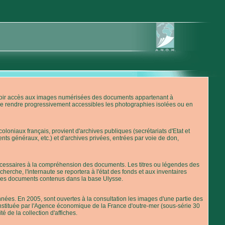
'avoir accès aux images numérisées des documents appartenant à
de rendre progressivement accessibles les photographies isolées ou en
loniaux français, provient d'archives publiques (secrétariats d'Etat et
nts généraux, etc.) et d'archives privées, entrées par voie de don,
 nécessaires à la compréhension des documents. Les titres ou légendes des
erche, l'internaute se reportera à l'état des fonds et aux inventaires
 des documents contenus dans la base Ulysse.
ées. En 2005, sont ouvertes à la consultation les images d'une partie des
stituée par l'Agence économique de la France d'outre-mer (sous-série 30
té de la collection d'affiches.