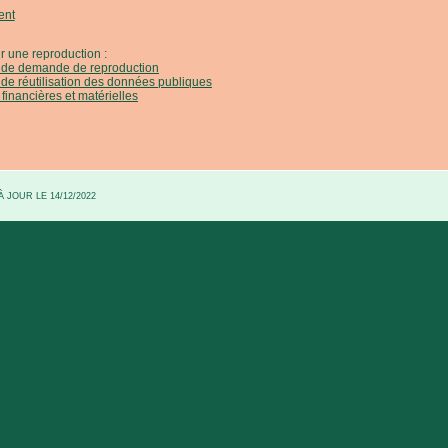
ent
r une reproduction :
e de demande de reproduction
 de réutilisation des données publiques
 financières et matérielles
 JOUR LE 14/12/2022