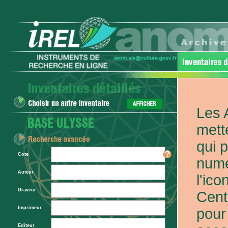
Les 
mett
qui 
Cote
numé
Auteur
l'ic
Graveur
Cent
Imprimeur
pour
Editeur