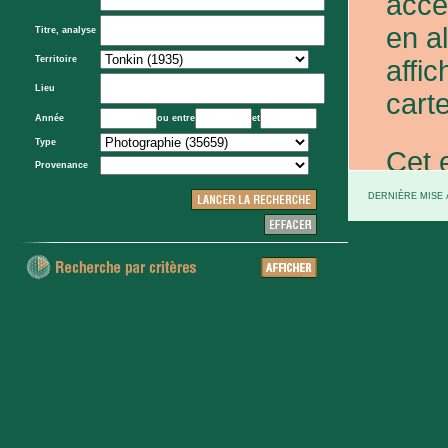
acce
en a
Titre, analyse
Territoire
affic
Lieu
carte
Année
ou entre
et
Type
Cet 
Provenance
exce
DERNIÈRE MISE À
et d
prov
d'Eta
colo
XXe 
etc.)
voie 