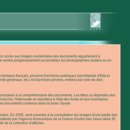
'avoir accès aux images numérisées des documents appartenant à
de rendre progressivement accessibles les photographies isolées ou en
loniaux français, provient d'archives publiques (secrétariats d'Etat et
nts généraux, etc.) et d'archives privées, entrées par voie de don,
 nécessaires à la compréhension des documents. Les titres ou légendes des
erche, l'internaute se reportera à l'état des fonds et aux inventaires
 des documents contenus dans la base Ulysse.
ées. En 2005, sont ouvertes à la consultation les images d'une partie des
stituée par l'Agence économique de la France d'outre-mer (sous-série 30
té de la collection d'affiches.