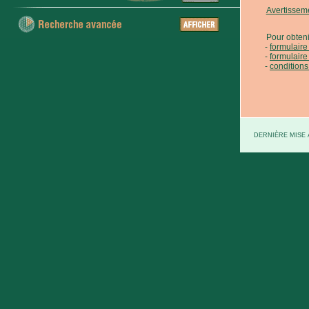
Avertissem
Pour obteni
formulair
formulaire
conditions
DERNIÈRE MISE À