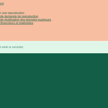
ent
r une reproduction :
e de demande de reproduction
 de réutilisation des données publiques
 financières et matérielles
 JOUR LE 14/12/2022