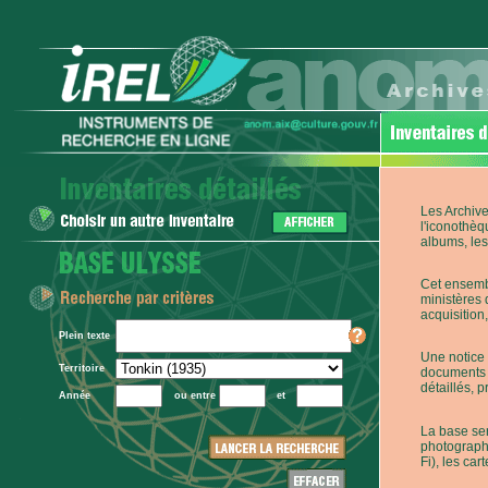
Les Archive
l'iconothèq
albums, les 
Cet ensembl
ministères 
acquisition,
Plein texte
Une notice 
Territoire
documents p
détaillés, 
Année
ou entre
et
La base ser
photographi
Fi), les car