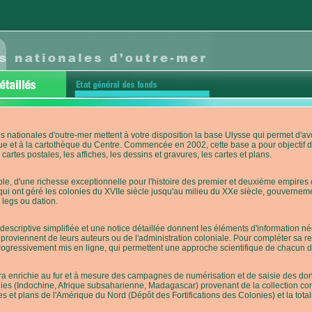
s nationales d'outre-mer mettent à votre disposition la base Ulysse qui permet d
ue et à la cartothèque du Centre. Commencée en 2002, cette base a pour objectif 
cartes postales, les affiches, les dessins et gravures, les cartes et plans.
e, d'une richesse exceptionnelle pour l'histoire des premier et deuxième empires co
qui ont géré les colonies du XVIIe siècle jusqu'au milieu du XXe siècle, gouverneme
 legs ou dation.
descriptive simplifiée et une notice détaillée donnent les éléments d'information
roviennent de leurs auteurs ou de l'administration coloniale. Pour compléter sa rech
progressivement mis en ligne, qui permettent une approche scientifique de chacun
a enrichie au fur et à mesure des campagnes de numérisation et de saisie des donn
es (Indochine, Afrique subsaharienne, Madagascar) provenant de la collection con
tes et plans de l'Amérique du Nord (Dépôt des Fortifications des Colonies) et la totali