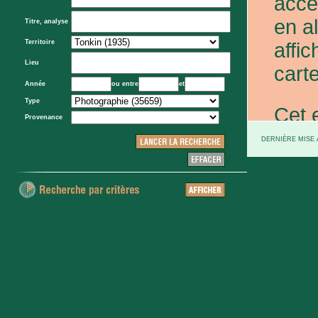
acce
en a
Titre, analyse
Territoire
affic
Lieu
carte
Année
ou entre
et
Type
Cet 
Provenance
exce
DERNIÈRE MISE À
et d
prov
d'Eta
colo
XXe 
etc.)
voie 