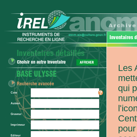
Les 
mett
qui 
Cote
numé
Auteur
l'ic
Graveur
Cent
Imprimeur
pour
Editeur