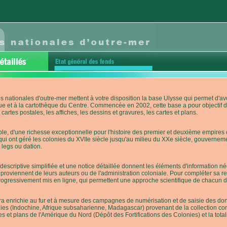
s nationales d'outre-mer mettent à votre disposition la base Ulysse qui permet d
ue et à la cartothèque du Centre. Commencée en 2002, cette base a pour objectif 
cartes postales, les affiches, les dessins et gravures, les cartes et plans.
e, d'une richesse exceptionnelle pour l'histoire des premier et deuxième empires co
qui ont géré les colonies du XVIIe siècle jusqu'au milieu du XXe siècle, gouverneme
 legs ou dation.
descriptive simplifiée et une notice détaillée donnent les éléments d'information
roviennent de leurs auteurs ou de l'administration coloniale. Pour compléter sa rech
progressivement mis en ligne, qui permettent une approche scientifique de chacun
a enrichie au fur et à mesure des campagnes de numérisation et de saisie des donn
es (Indochine, Afrique subsaharienne, Madagascar) provenant de la collection con
tes et plans de l'Amérique du Nord (Dépôt des Fortifications des Colonies) et la totali