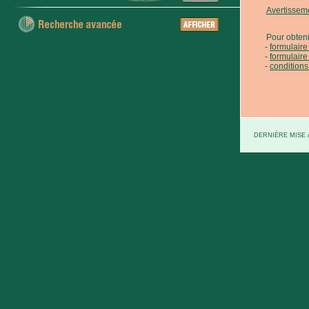
Avertissem
Pour obteni
formulair
formulaire
conditions
DERNIÈRE MISE À