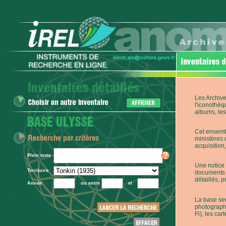
Les Archive
l'iconothèq
albums, les 
Cet ensembl
ministères 
acquisition,
Plein texte
Une notice 
Territoire
documents p
détaillés, 
Année
ou entre
et
La base ser
photographi
Fi), les car