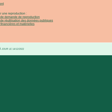
ent
r une reproduction :
e de demande de reproduction
 de réutilisation des données publiques
 financières et matérielles
 JOUR LE 14/12/2022