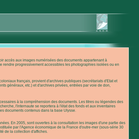
'avoir accès aux images numérisées des documents appartenant à
de rendre progressivement accessibles les photographies isolées ou en
loniaux français, provient d'archives publiques (secrétariats d'Etat et
nts généraux, etc.) et d'archives privées, entrées par voie de don,
 nécessaires à la compréhension des documents. Les titres ou légendes des
erche, l'internaute se reportera à l'état des fonds et aux inventaires
 des documents contenus dans la base Ulysse.
ées. En 2005, sont ouvertes à la consultation les images d'une partie des
stituée par l'Agence économique de la France d'outre-mer (sous-série 30
té de la collection d'affiches.