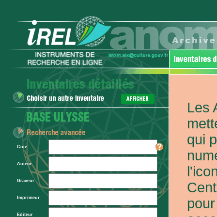
Les 
mett
qui 
Cote
numé
Auteur
l'ic
Graveur
Cent
Imprimeur
pour
Editeur