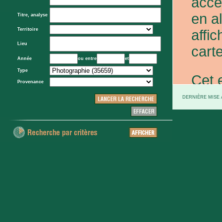
acce
en a
Titre, analyse
Territoire
affic
Lieu
carte
Année
ou entre
et
Type
Cet 
Provenance
exce
DERNIÈRE MISE À
et d
prov
d'Eta
colo
XXe 
etc.)
voie 