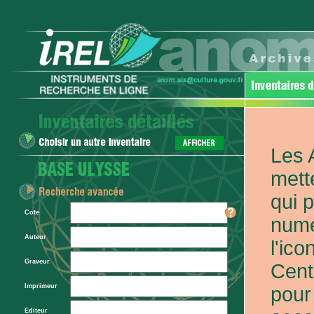
Les 
mett
qui 
Cote
numé
Auteur
l'ic
Graveur
Cent
Imprimeur
pour
Editeur