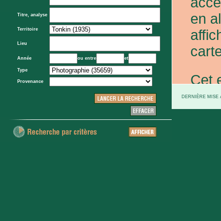
acce
en a
Titre, analyse
Territoire
affic
Lieu
carte
Année
ou entre
et
Type
Cet 
Provenance
exce
DERNIÈRE MISE À
et d
prov
d'Eta
colo
XXe 
etc.)
voie 