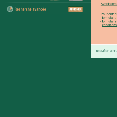
Avertissem
Pour obteni
formulair
formulaire
conditions
DERNIÈRE MISE À