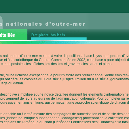
s nationales d'outre-mer mettent à votre disposition la base Ulysse qui permet d
ue et à la cartothèque du Centre. Commencée en 2002, cette base a pour objectif 
cartes postales, les affiches, les dessins et gravures, les cartes et plans.
e, d'une richesse exceptionnelle pour l'histoire des premier et deuxième empires co
qui ont géré les colonies du XVIIe siècle jusqu'au milieu du XXe siècle, gouverneme
 legs ou dation.
descriptive simplifiée et une notice détaillée donnent les éléments d'information
roviennent de leurs auteurs ou de l'administration coloniale. Pour compléter sa rech
progressivement mis en ligne, qui permettent une approche scientifique de chacun
a enrichie au fur et à mesure des campagnes de numérisation et de saisie des donn
es (Indochine, Afrique subsaharienne, Madagascar) provenant de la collection con
tes et plans de l'Amérique du Nord (Dépôt des Fortifications des Colonies) et la totali