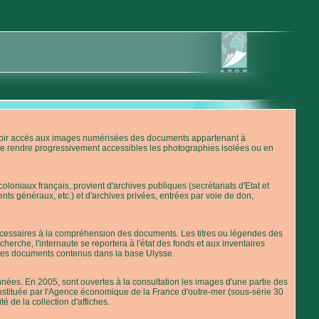
'avoir accès aux images numérisées des documents appartenant à
de rendre progressivement accessibles les photographies isolées ou en
loniaux français, provient d'archives publiques (secrétariats d'Etat et
nts généraux, etc.) et d'archives privées, entrées par voie de don,
 nécessaires à la compréhension des documents. Les titres ou légendes des
erche, l'internaute se reportera à l'état des fonds et aux inventaires
 des documents contenus dans la base Ulysse.
ées. En 2005, sont ouvertes à la consultation les images d'une partie des
stituée par l'Agence économique de la France d'outre-mer (sous-série 30
té de la collection d'affiches.