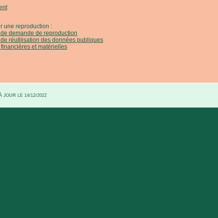
ent
r une reproduction :
e de demande de reproduction
 de réutilisation des données publiques
 financières et matérielles
 JOUR LE 14/12/2022