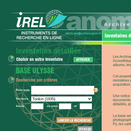
Les Archive
l'iconothèq
albums, les 
Cet ensembl
ministères 
acquisition,
Plein texte
Une notice 
Territoire
documents p
détaillés, 
Année
ou entre
et
La base ser
photographi
Fi), les car