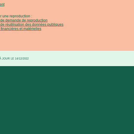
ent
r une reproduction :
e de demande de reproduction
 de réutilisation des données publiques
 financières et matérielles
 JOUR LE 14/12/2022