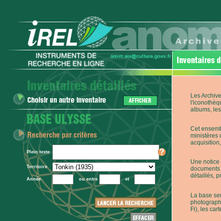
Les Archive
l'iconothèq
albums, les 
Cet ensembl
ministères 
acquisition,
Plein texte
Une notice 
Territoire
documents p
détaillés, 
Année
ou entre
et
La base ser
photographi
Fi), les car