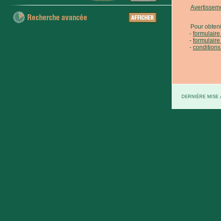
Avertissem
Pour obteni
formulair
formulaire
conditions
DERNIÈRE MISE À