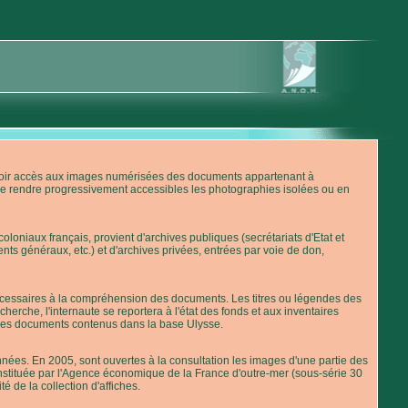
'avoir accès aux images numérisées des documents appartenant à
de rendre progressivement accessibles les photographies isolées ou en
loniaux français, provient d'archives publiques (secrétariats d'Etat et
nts généraux, etc.) et d'archives privées, entrées par voie de don,
 nécessaires à la compréhension des documents. Les titres ou légendes des
erche, l'internaute se reportera à l'état des fonds et aux inventaires
 des documents contenus dans la base Ulysse.
ées. En 2005, sont ouvertes à la consultation les images d'une partie des
stituée par l'Agence économique de la France d'outre-mer (sous-série 30
té de la collection d'affiches.