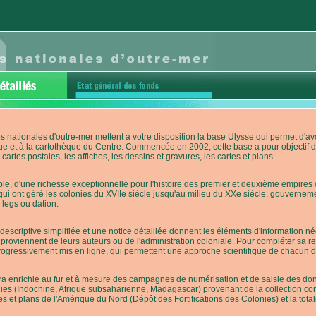
s nationales d'outre-mer mettent à votre disposition la base Ulysse qui permet d
ue et à la cartothèque du Centre. Commencée en 2002, cette base a pour objectif 
cartes postales, les affiches, les dessins et gravures, les cartes et plans.
e, d'une richesse exceptionnelle pour l'histoire des premier et deuxième empires co
qui ont géré les colonies du XVIIe siècle jusqu'au milieu du XXe siècle, gouverneme
 legs ou dation.
descriptive simplifiée et une notice détaillée donnent les éléments d'information
roviennent de leurs auteurs ou de l'administration coloniale. Pour compléter sa rech
progressivement mis en ligne, qui permettent une approche scientifique de chacun
a enrichie au fur et à mesure des campagnes de numérisation et de saisie des donn
es (Indochine, Afrique subsaharienne, Madagascar) provenant de la collection con
tes et plans de l'Amérique du Nord (Dépôt des Fortifications des Colonies) et la totali