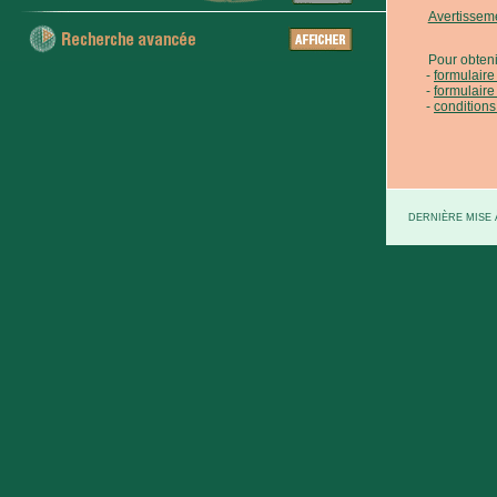
Avertissem
Pour obteni
formulair
formulaire
conditions
DERNIÈRE MISE À