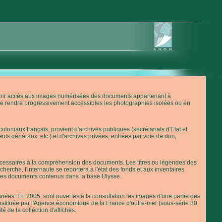
'avoir accès aux images numérisées des documents appartenant à
de rendre progressivement accessibles les photographies isolées ou en
loniaux français, provient d'archives publiques (secrétariats d'Etat et
nts généraux, etc.) et d'archives privées, entrées par voie de don,
 nécessaires à la compréhension des documents. Les titres ou légendes des
erche, l'internaute se reportera à l'état des fonds et aux inventaires
 des documents contenus dans la base Ulysse.
ées. En 2005, sont ouvertes à la consultation les images d'une partie des
stituée par l'Agence économique de la France d'outre-mer (sous-série 30
té de la collection d'affiches.