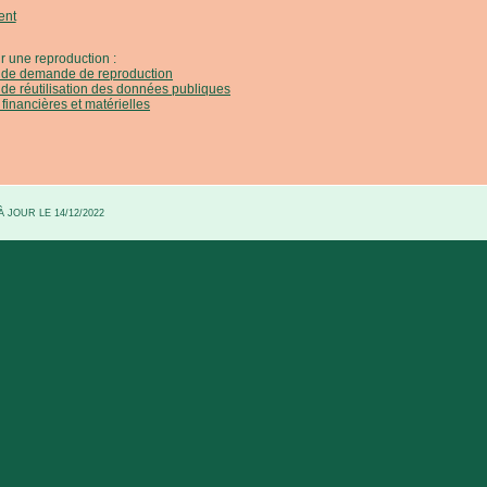
ent
r une reproduction :
e de demande de reproduction
 de réutilisation des données publiques
 financières et matérielles
 JOUR LE 14/12/2022