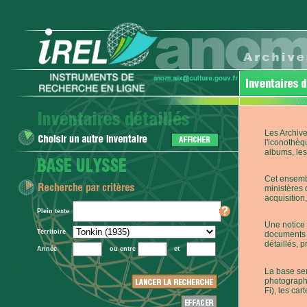
Les Archive
l'iconothèq
albums, les 
Cet ensembl
ministères 
acquisition,
Plein texte
Une notice 
Territoire
documents p
détaillés, 
Année
ou entre
et
La base ser
photographi
Fi), les car