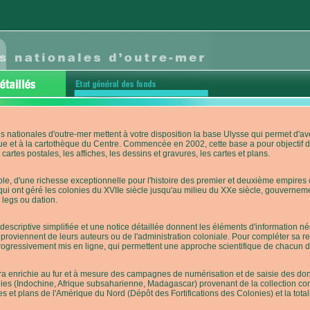
s nationales d'outre-mer mettent à votre disposition la base Ulysse qui permet d
ue et à la cartothèque du Centre. Commencée en 2002, cette base a pour objectif 
cartes postales, les affiches, les dessins et gravures, les cartes et plans.
e, d'une richesse exceptionnelle pour l'histoire des premier et deuxième empires co
qui ont géré les colonies du XVIIe siècle jusqu'au milieu du XXe siècle, gouverneme
 legs ou dation.
descriptive simplifiée et une notice détaillée donnent les éléments d'information
roviennent de leurs auteurs ou de l'administration coloniale. Pour compléter sa rech
progressivement mis en ligne, qui permettent une approche scientifique de chacun
a enrichie au fur et à mesure des campagnes de numérisation et de saisie des donn
es (Indochine, Afrique subsaharienne, Madagascar) provenant de la collection con
tes et plans de l'Amérique du Nord (Dépôt des Fortifications des Colonies) et la totali