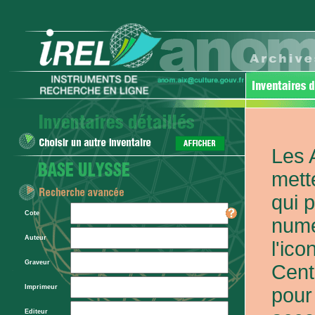
Les 
mett
qui 
Cote
numé
Auteur
l'ic
Graveur
Cent
Imprimeur
pour
Editeur