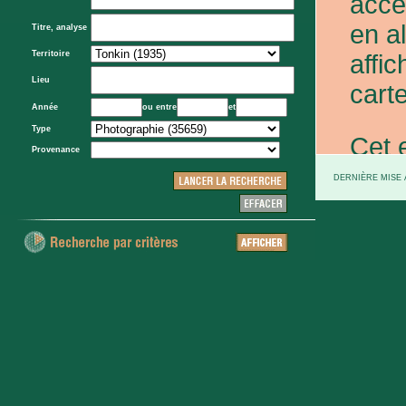
acce
en a
Titre, analyse
Territoire
affic
Lieu
carte
Année
ou entre
et
Type
Cet 
Provenance
exce
DERNIÈRE MISE À
et d
prov
d'Eta
colo
XXe 
etc.)
voie 