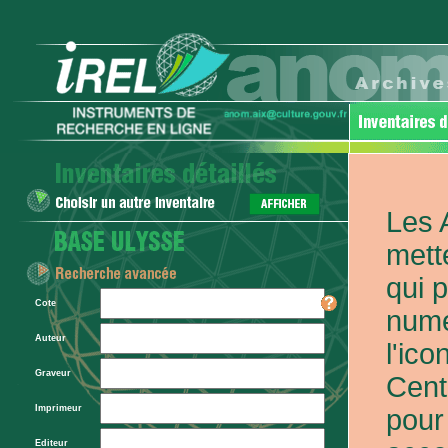
Les 
mett
qui 
Cote
numé
Auteur
l'ic
Graveur
Cent
Imprimeur
pour
Editeur