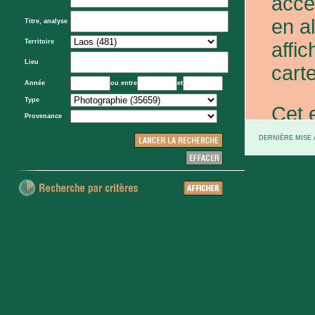
acce
en a
Titre, analyse
Territoire
affic
Lieu
carte
Année
ou entre
et
Type
Cet 
Provenance
exce
DERNIÈRE MISE À
et d
prov
d'Eta
colo
XXe 
etc.)
voie 