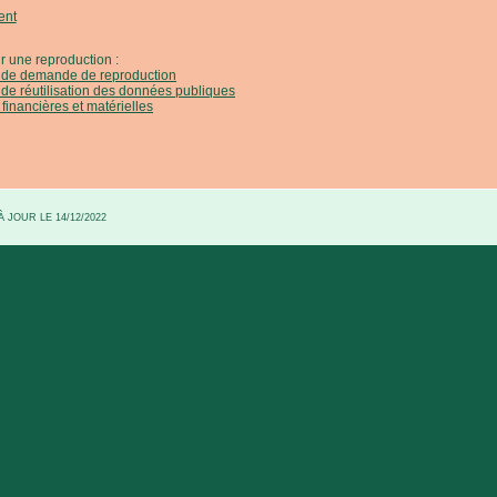
ent
r une reproduction :
e de demande de reproduction
 de réutilisation des données publiques
 financières et matérielles
 JOUR LE 14/12/2022