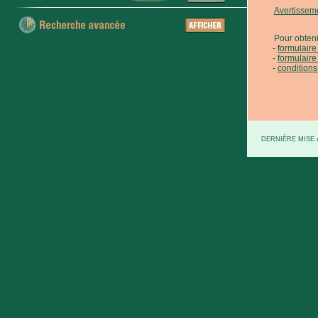
Avertissem
Pour obteni
formulair
formulaire
conditions
DERNIÈRE MISE À