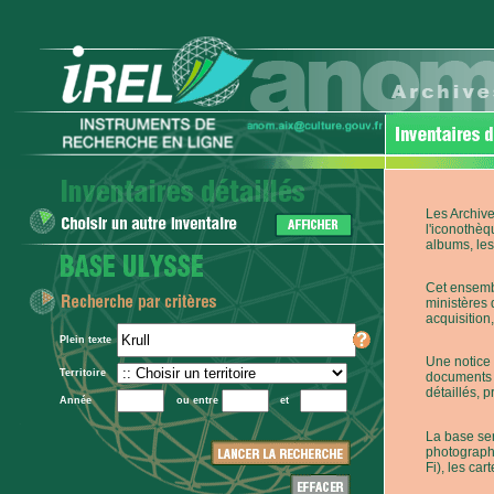
Les Archive
l'iconothèq
albums, les 
Cet ensembl
ministères 
acquisition,
Plein texte
Une notice 
Territoire
documents p
détaillés, 
Année
ou entre
et
La base ser
photographi
Fi), les car