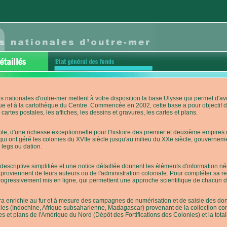
s nationales d'outre-mer mettent à votre disposition la base Ulysse qui permet d
ue et à la cartothèque du Centre. Commencée en 2002, cette base a pour objectif 
cartes postales, les affiches, les dessins et gravures, les cartes et plans.
e, d'une richesse exceptionnelle pour l'histoire des premier et deuxième empires co
qui ont géré les colonies du XVIIe siècle jusqu'au milieu du XXe siècle, gouverneme
 legs ou dation.
descriptive simplifiée et une notice détaillée donnent les éléments d'information
roviennent de leurs auteurs ou de l'administration coloniale. Pour compléter sa rech
progressivement mis en ligne, qui permettent une approche scientifique de chacun
a enrichie au fur et à mesure des campagnes de numérisation et de saisie des donn
es (Indochine, Afrique subsaharienne, Madagascar) provenant de la collection con
tes et plans de l'Amérique du Nord (Dépôt des Fortifications des Colonies) et la totali