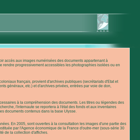
'avoir accès aux images numérisées des documents appartenant à
de rendre progressivement accessibles les photographies isolées ou en
loniaux français, provient d'archives publiques (secrétariats d'Etat et
nts généraux, etc.) et d'archives privées, entrées par voie de don,
 nécessaires à la compréhension des documents. Les titres ou légendes des
erche, l'internaute se reportera à l'état des fonds et aux inventaires
 des documents contenus dans la base Ulysse.
ées. En 2005, sont ouvertes à la consultation les images d'une partie des
stituée par l'Agence économique de la France d'outre-mer (sous-série 30
té de la collection d'affiches.