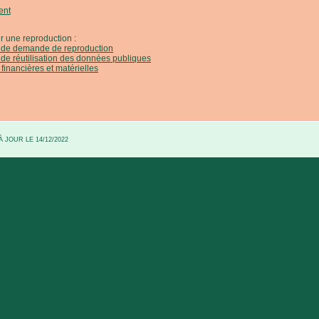
ent
r une reproduction :
e de demande de reproduction
 de réutilisation des données publiques
 financières et matérielles
 JOUR LE 14/12/2022