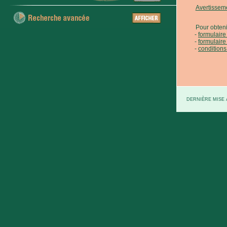
Avertissem
Pour obteni
formulair
formulaire
conditions
DERNIÈRE MISE À