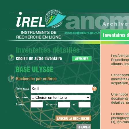
Les Archive
l'iconothèq
albums, les 
Cet ensembl
ministères 
acquisition,
Plein texte
Une notice 
Territoire
documents p
détaillés, 
Année
ou entre
et
La base ser
photographi
Fi), les car