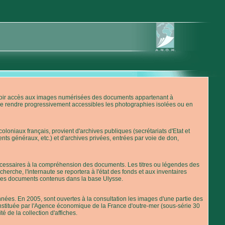
'avoir accès aux images numérisées des documents appartenant à
de rendre progressivement accessibles les photographies isolées ou en
loniaux français, provient d'archives publiques (secrétariats d'Etat et
nts généraux, etc.) et d'archives privées, entrées par voie de don,
 nécessaires à la compréhension des documents. Les titres ou légendes des
erche, l'internaute se reportera à l'état des fonds et aux inventaires
 des documents contenus dans la base Ulysse.
ées. En 2005, sont ouvertes à la consultation les images d'une partie des
stituée par l'Agence économique de la France d'outre-mer (sous-série 30
té de la collection d'affiches.