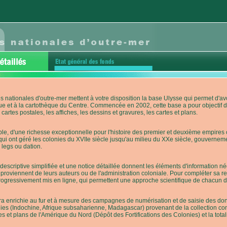
s nationales d'outre-mer mettent à votre disposition la base Ulysse qui permet d
ue et à la cartothèque du Centre. Commencée en 2002, cette base a pour objectif 
cartes postales, les affiches, les dessins et gravures, les cartes et plans.
e, d'une richesse exceptionnelle pour l'histoire des premier et deuxième empires co
qui ont géré les colonies du XVIIe siècle jusqu'au milieu du XXe siècle, gouverneme
 legs ou dation.
descriptive simplifiée et une notice détaillée donnent les éléments d'information
roviennent de leurs auteurs ou de l'administration coloniale. Pour compléter sa rech
progressivement mis en ligne, qui permettent une approche scientifique de chacun
a enrichie au fur et à mesure des campagnes de numérisation et de saisie des donn
es (Indochine, Afrique subsaharienne, Madagascar) provenant de la collection con
tes et plans de l'Amérique du Nord (Dépôt des Fortifications des Colonies) et la totali