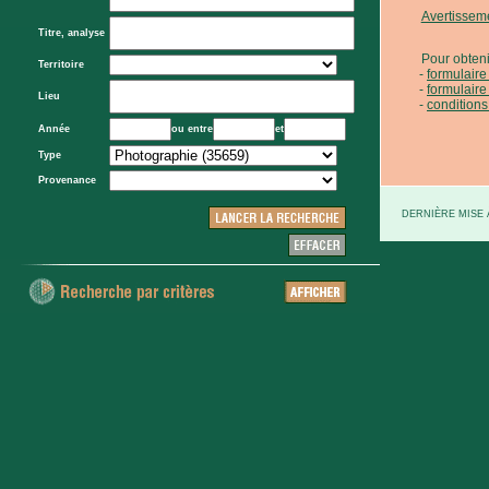
Avertissem
Titre, analyse
Pour obteni
Territoire
formulair
formulaire
Lieu
conditions
Année
ou entre
et
Type
Provenance
DERNIÈRE MISE À