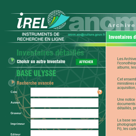
Les Archive
l'iconothèq
albums, les 
Cet ensembl
ministères 
acquisition,
Cote
Une notice 
Auteur
documents p
détaillés, 
Graveur
La base ser
photographi
Imprimeur
Fi), les car
Editeur