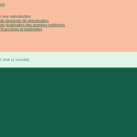
ent
r une reproduction :
e de demande de reproduction
 de réutilisation des données publiques
 financières et matérielles
 JOUR LE 14/12/2022