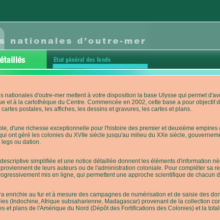
s nationales d'outre-mer mettent à votre disposition la base Ulysse qui permet d
ue et à la cartothèque du Centre. Commencée en 2002, cette base a pour objectif 
cartes postales, les affiches, les dessins et gravures, les cartes et plans.
e, d'une richesse exceptionnelle pour l'histoire des premier et deuxième empires co
qui ont géré les colonies du XVIIe siècle jusqu'au milieu du XXe siècle, gouverneme
 legs ou dation.
descriptive simplifiée et une notice détaillée donnent les éléments d'information
roviennent de leurs auteurs ou de l'administration coloniale. Pour compléter sa rech
progressivement mis en ligne, qui permettent une approche scientifique de chacun
a enrichie au fur et à mesure des campagnes de numérisation et de saisie des donn
es (Indochine, Afrique subsaharienne, Madagascar) provenant de la collection con
tes et plans de l'Amérique du Nord (Dépôt des Fortifications des Colonies) et la totali