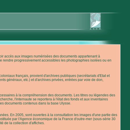
'avoir accès aux images numérisées des documents appartenant à
de rendre progressivement accessibles les photographies isolées ou en
loniaux français, provient d'archives publiques (secrétariats d'Etat et
nts généraux, etc.) et d'archives privées, entrées par voie de don,
 nécessaires à la compréhension des documents. Les titres ou légendes des
erche, l'internaute se reportera à l'état des fonds et aux inventaires
 des documents contenus dans la base Ulysse.
ées. En 2005, sont ouvertes à la consultation les images d'une partie des
stituée par l'Agence économique de la France d'outre-mer (sous-série 30
té de la collection d'affiches.