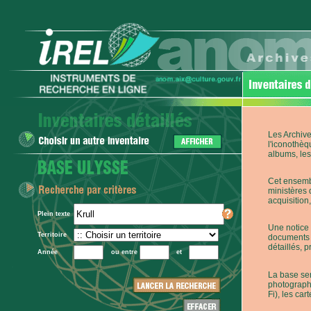
Les Archive
l'iconothèq
albums, les 
Cet ensembl
ministères 
acquisition,
Plein texte
Une notice 
Territoire
documents p
détaillés, 
Année
ou entre
et
La base ser
photographi
Fi), les car