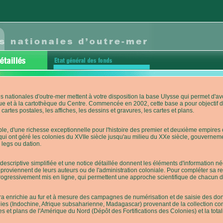
s nationales d'outre-mer mettent à votre disposition la base Ulysse qui permet d
ue et à la cartothèque du Centre. Commencée en 2002, cette base a pour objectif 
cartes postales, les affiches, les dessins et gravures, les cartes et plans.
e, d'une richesse exceptionnelle pour l'histoire des premier et deuxième empires co
qui ont géré les colonies du XVIIe siècle jusqu'au milieu du XXe siècle, gouverneme
 legs ou dation.
descriptive simplifiée et une notice détaillée donnent les éléments d'information
roviennent de leurs auteurs ou de l'administration coloniale. Pour compléter sa rech
progressivement mis en ligne, qui permettent une approche scientifique de chacun
a enrichie au fur et à mesure des campagnes de numérisation et de saisie des donn
es (Indochine, Afrique subsaharienne, Madagascar) provenant de la collection con
tes et plans de l'Amérique du Nord (Dépôt des Fortifications des Colonies) et la totali