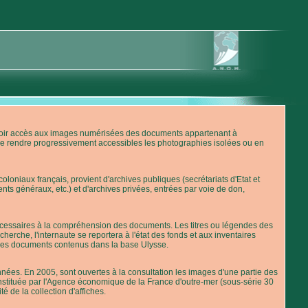
'avoir accès aux images numérisées des documents appartenant à
de rendre progressivement accessibles les photographies isolées ou en
loniaux français, provient d'archives publiques (secrétariats d'Etat et
nts généraux, etc.) et d'archives privées, entrées par voie de don,
 nécessaires à la compréhension des documents. Les titres ou légendes des
erche, l'internaute se reportera à l'état des fonds et aux inventaires
 des documents contenus dans la base Ulysse.
ées. En 2005, sont ouvertes à la consultation les images d'une partie des
stituée par l'Agence économique de la France d'outre-mer (sous-série 30
té de la collection d'affiches.