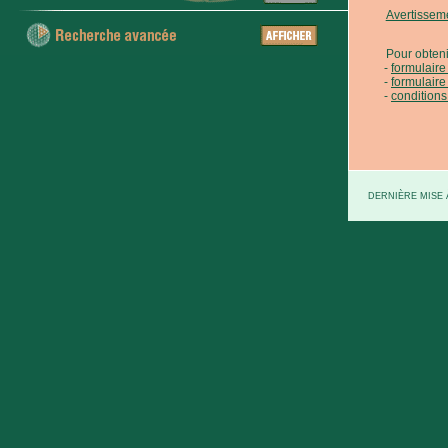
Avertissem
Pour obteni
formulair
formulaire
conditions
DERNIÈRE MISE À