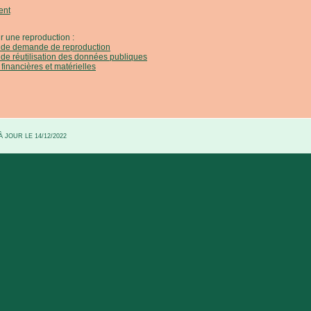
ent
r une reproduction :
e de demande de reproduction
 de réutilisation des données publiques
 financières et matérielles
 JOUR LE 14/12/2022