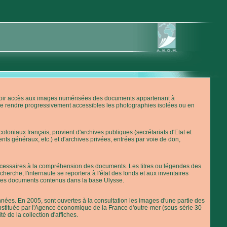
'avoir accès aux images numérisées des documents appartenant à
de rendre progressivement accessibles les photographies isolées ou en
loniaux français, provient d'archives publiques (secrétariats d'Etat et
nts généraux, etc.) et d'archives privées, entrées par voie de don,
 nécessaires à la compréhension des documents. Les titres ou légendes des
erche, l'internaute se reportera à l'état des fonds et aux inventaires
 des documents contenus dans la base Ulysse.
ées. En 2005, sont ouvertes à la consultation les images d'une partie des
stituée par l'Agence économique de la France d'outre-mer (sous-série 30
té de la collection d'affiches.