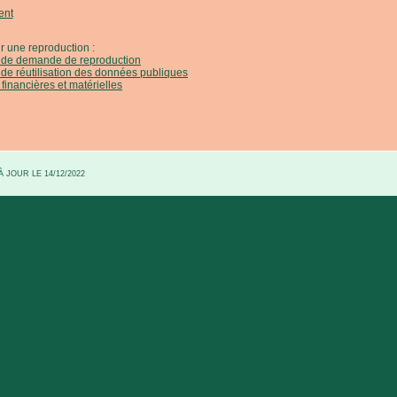
ent
r une reproduction :
e de demande de reproduction
 de réutilisation des données publiques
 financières et matérielles
 JOUR LE 14/12/2022