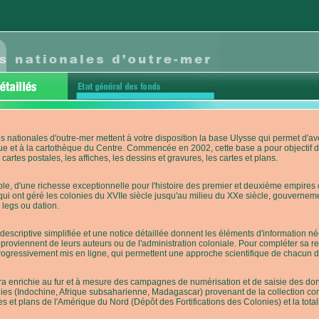
s nationales d'outre-mer mettent à votre disposition la base Ulysse qui permet d
ue et à la cartothèque du Centre. Commencée en 2002, cette base a pour objectif 
cartes postales, les affiches, les dessins et gravures, les cartes et plans.
e, d'une richesse exceptionnelle pour l'histoire des premier et deuxième empires co
qui ont géré les colonies du XVIIe siècle jusqu'au milieu du XXe siècle, gouverneme
 legs ou dation.
descriptive simplifiée et une notice détaillée donnent les éléments d'information
roviennent de leurs auteurs ou de l'administration coloniale. Pour compléter sa rech
progressivement mis en ligne, qui permettent une approche scientifique de chacun
a enrichie au fur et à mesure des campagnes de numérisation et de saisie des donn
es (Indochine, Afrique subsaharienne, Madagascar) provenant de la collection con
tes et plans de l'Amérique du Nord (Dépôt des Fortifications des Colonies) et la totali