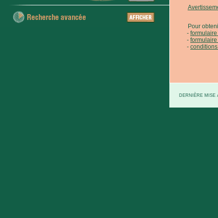
Avertissem
Pour obteni
formulair
formulaire
conditions
DERNIÈRE MISE À