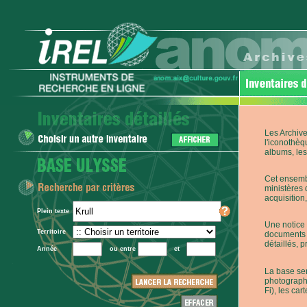
Les Archive
l'iconothèq
albums, les 
Cet ensembl
ministères 
acquisition,
Plein texte
Une notice 
Territoire
documents p
détaillés, 
Année
ou entre
et
La base ser
photographi
Fi), les car