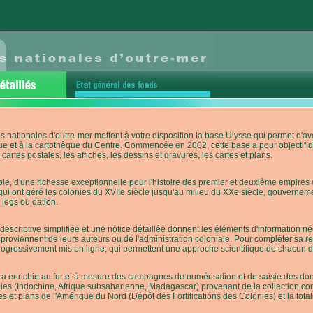
s nationales d'outre-mer mettent à votre disposition la base Ulysse qui permet d
ue et à la cartothèque du Centre. Commencée en 2002, cette base a pour objectif 
cartes postales, les affiches, les dessins et gravures, les cartes et plans.
e, d'une richesse exceptionnelle pour l'histoire des premier et deuxième empires co
qui ont géré les colonies du XVIIe siècle jusqu'au milieu du XXe siècle, gouverneme
 legs ou dation.
descriptive simplifiée et une notice détaillée donnent les éléments d'information
roviennent de leurs auteurs ou de l'administration coloniale. Pour compléter sa rech
progressivement mis en ligne, qui permettent une approche scientifique de chacun
a enrichie au fur et à mesure des campagnes de numérisation et de saisie des donn
es (Indochine, Afrique subsaharienne, Madagascar) provenant de la collection con
tes et plans de l'Amérique du Nord (Dépôt des Fortifications des Colonies) et la totali