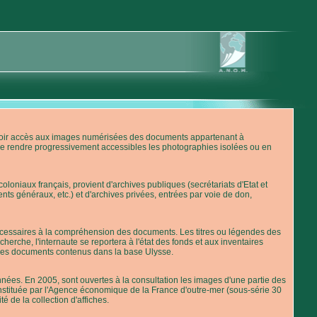
'avoir accès aux images numérisées des documents appartenant à
de rendre progressivement accessibles les photographies isolées ou en
loniaux français, provient d'archives publiques (secrétariats d'Etat et
nts généraux, etc.) et d'archives privées, entrées par voie de don,
 nécessaires à la compréhension des documents. Les titres ou légendes des
erche, l'internaute se reportera à l'état des fonds et aux inventaires
 des documents contenus dans la base Ulysse.
ées. En 2005, sont ouvertes à la consultation les images d'une partie des
stituée par l'Agence économique de la France d'outre-mer (sous-série 30
té de la collection d'affiches.