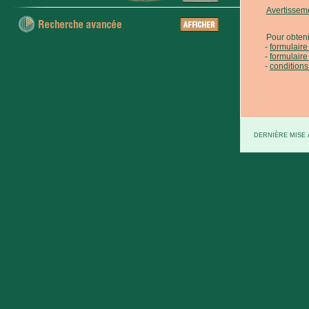
Avertissem
Pour obteni
formulair
formulaire
conditions
DERNIÈRE MISE À