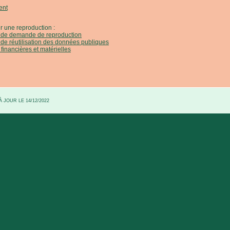
ent
r une reproduction :
e de demande de reproduction
 de réutilisation des données publiques
 financières et matérielles
 JOUR LE 14/12/2022