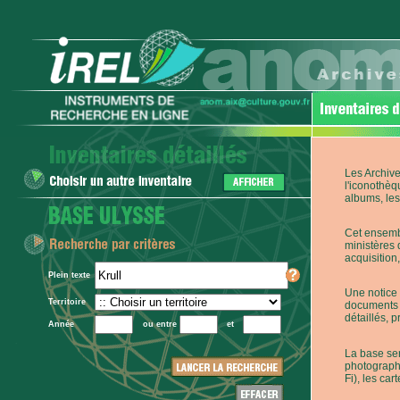
Les Archive
l'iconothèq
albums, les 
Cet ensembl
ministères 
acquisition,
Plein texte
Une notice 
Territoire
documents p
détaillés, 
Année
ou entre
et
La base ser
photographi
Fi), les car