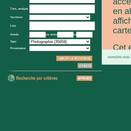
acce
en a
Titre, analyse
Territoire
affic
Lieu
carte
Année
ou entre
et
Type
Cet 
Provenance
exce
DERNIÈRE MISE À
et d
prov
d'Eta
colo
XXe 
etc.)
voie 