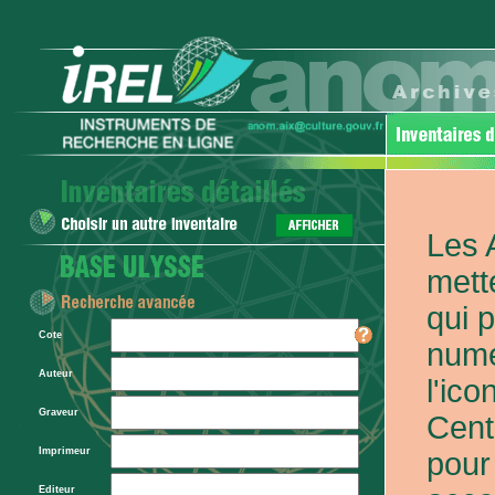
Les 
mett
qui 
Cote
numé
Auteur
l'ic
Graveur
Cent
Imprimeur
pour
Editeur