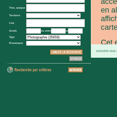
acce
en a
Titre, analyse
Territoire
affic
Lieu
carte
Année
ou entre
et
Type
Cet 
Provenance
exce
DERNIÈRE MISE À
et d
prov
d'Eta
colo
XXe 
etc.)
voie 