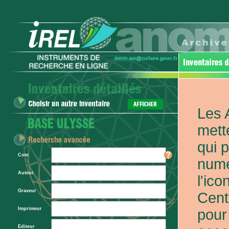
Les 
mett
qui 
Cote
numé
Auteur
l'ic
Graveur
Cent
Imprimeur
pour
Editeur