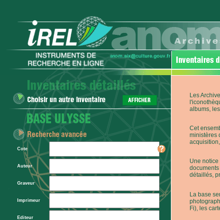
Les Archive
l'iconothèq
albums, les 
Cet ensembl
ministères 
acquisition,
Cote
Une notice 
Auteur
documents p
détaillés, 
Graveur
La base ser
photographi
Imprimeur
Fi), les car
Editeur