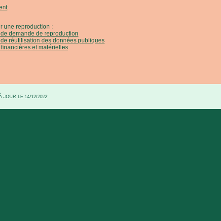
ent
r une reproduction :
e de demande de reproduction
 de réutilisation des données publiques
 financières et matérielles
 JOUR LE 14/12/2022