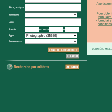
Avertissem
Titre, analyse
Pour obteni
Territoire
formulair
formulaire
Lieu
conditions
Année
ou entre
et
Type
Provenance
DERNIÈRE MISE À