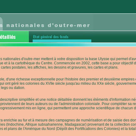
s nationales d'outre-mer mettent à votre disposition la base Ulysse qui permet d
ue et à la cartothèque du Centre. Commencée en 2002, cette base a pour objectif 
cartes postales, les affiches, les dessins et gravures, les cartes et plans.
e, d'une richesse exceptionnelle pour l'histoire des premier et deuxième empires co
qui ont géré les colonies du XVIIe siècle jusqu'au milieu du XXe siècle, gouverneme
 legs ou dation.
descriptive simplifiée et une notice détaillée donnent les éléments d'information
roviennent de leurs auteurs ou de l'administration coloniale. Pour compléter sa rech
progressivement mis en ligne, qui permettent une approche scientifique de chacun
a enrichie au fur et à mesure des campagnes de numérisation et de saisie des donn
es (Indochine, Afrique subsaharienne, Madagascar) provenant de la collection con
tes et plans de l'Amérique du Nord (Dépôt des Fortifications des Colonies) et la totali