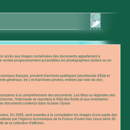
'avoir accès aux images numérisées des documents appartenant à
de rendre progressivement accessibles les photographies isolées ou en
loniaux français, provient d'archives publiques (secrétariats d'Etat et
nts généraux, etc.) et d'archives privées, entrées par voie de don,
 nécessaires à la compréhension des documents. Les titres ou légendes des
erche, l'internaute se reportera à l'état des fonds et aux inventaires
 des documents contenus dans la base Ulysse.
ées. En 2005, sont ouvertes à la consultation les images d'une partie des
stituée par l'Agence économique de la France d'outre-mer (sous-série 30
té de la collection d'affiches.