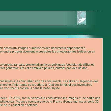
'avoir accès aux images numérisées des documents appartenant à
de rendre progressivement accessibles les photographies isolées ou en
loniaux français, provient d'archives publiques (secrétariats d'Etat et
nts généraux, etc.) et d'archives privées, entrées par voie de don,
 nécessaires à la compréhension des documents. Les titres ou légendes des
erche, l'internaute se reportera à l'état des fonds et aux inventaires
 des documents contenus dans la base Ulysse.
ées. En 2005, sont ouvertes à la consultation les images d'une partie des
stituée par l'Agence économique de la France d'outre-mer (sous-série 30
té de la collection d'affiches.