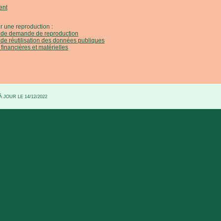
ent
r une reproduction :
e de demande de reproduction
 de réutilisation des données publiques
 financières et matérielles
 JOUR LE 14/12/2022