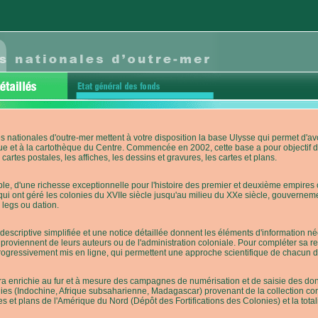
s nationales d'outre-mer mettent à votre disposition la base Ulysse qui permet d
ue et à la cartothèque du Centre. Commencée en 2002, cette base a pour objectif 
cartes postales, les affiches, les dessins et gravures, les cartes et plans.
e, d'une richesse exceptionnelle pour l'histoire des premier et deuxième empires co
qui ont géré les colonies du XVIIe siècle jusqu'au milieu du XXe siècle, gouverneme
 legs ou dation.
descriptive simplifiée et une notice détaillée donnent les éléments d'information
roviennent de leurs auteurs ou de l'administration coloniale. Pour compléter sa rech
progressivement mis en ligne, qui permettent une approche scientifique de chacun
a enrichie au fur et à mesure des campagnes de numérisation et de saisie des donn
es (Indochine, Afrique subsaharienne, Madagascar) provenant de la collection con
tes et plans de l'Amérique du Nord (Dépôt des Fortifications des Colonies) et la totali