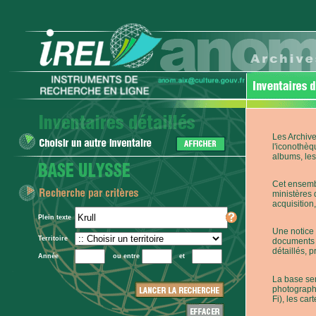
Les Archive
l'iconothèq
albums, les 
Cet ensembl
ministères 
acquisition,
Plein texte
Une notice 
Territoire
documents p
détaillés, 
Année
ou entre
et
La base ser
photographi
Fi), les car