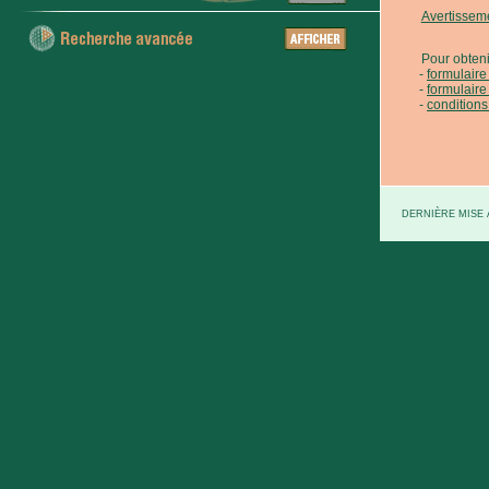
Avertissem
Pour obteni
formulair
formulaire
conditions
DERNIÈRE MISE À