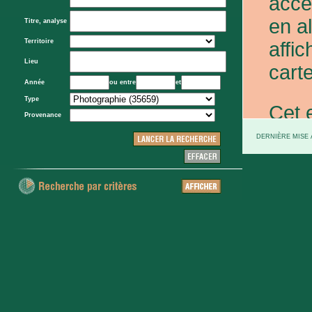
acce
en a
Titre, analyse
Territoire
affic
Lieu
carte
Année
ou entre
et
Type
Cet 
Provenance
exce
DERNIÈRE MISE À
et d
prov
d'Eta
colo
XXe 
etc.)
voie 