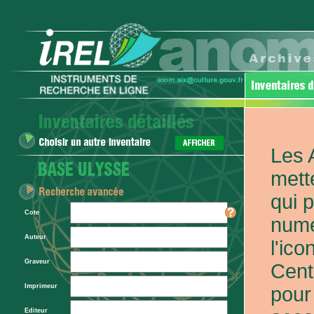
Les 
mett
qui 
Cote
numé
Auteur
l'ic
Graveur
Cent
Imprimeur
pour
Editeur